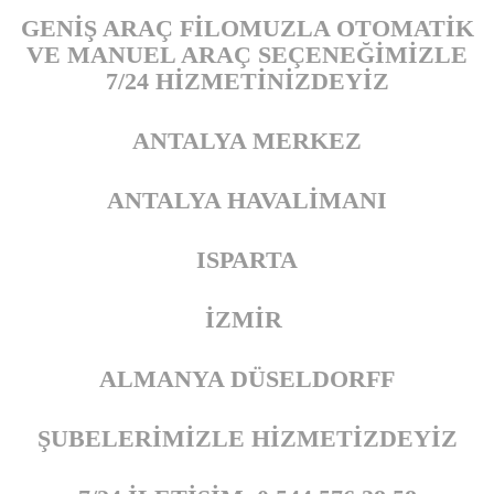
GENİŞ ARAÇ FİLOMUZLA OTOMATİK
İLETİŞİM
VE MANUEL ARAÇ SEÇENEĞİMİZLE
7/24 HİZMETİNİZDEYİZ
ANTALYA MERKEZ
ANTALYA HAVALİMANI
ISPARTA
İZMİR
ALMANYA DÜSELDORFF
ŞUBELERİMİZLE HİZMETİZDEYİZ