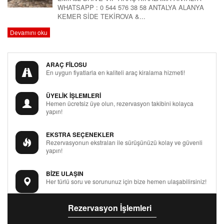
WHATSAPP : 0 544 576 38 58 ANTALYA ALANYA
KEMER SİDE TEKİROVA &...
Devamını oku
ARAÇ FİLOSU
En uygun fiyatlarla en kaliteli araç kiralama hizmeti!
ÜYELİK İŞLEMLERİ
Hemen ücretsiz üye olun, rezervasyon takibini kolayca
yapın!
EKSTRA SEÇENEKLER
Rezervasyonun ekstraları ile sürüşünüzü kolay ve güvenli
yapın!
BİZE ULAŞIN
Her türlü soru ve sorununuz için bize hemen ulaşabilirsiniz!
Rezervasyon İşlemleri