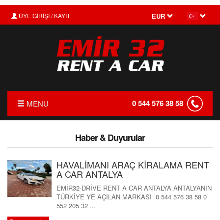
ÜYE GİRİŞİ / KAYIT
EUR
0 544 576 38 58
MENU
ANASAYFA
Haber & Duyurular
HAKKIMIZDA
HAVALİMANI ARAÇ KİRALAMA RENT
FİYAT LİSTESİ
A CAR ANTALYA
KIRALAMA KOŞULLARI
EMİR32-DRİVE RENT A CAR ANTALYA ANTALYANIN
TÜRKİYE YE AÇILAN MARKASI 0 544 576 38 58 0
FILO KIRALAMA
552 205 32 ...
S.S.S.