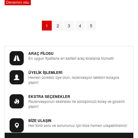
Devamını oku
1
2
3
4
5
ARAÇ FİLOSU
En uygun fiyatlarla en kaliteli araç kiralama hizmeti!
ÜYELİK İŞLEMLERİ
Hemen ücretsiz üye olun, rezervasyon takibini kolayca
yapın!
EKSTRA SEÇENEKLER
Rezervasyonun ekstraları ile sürüşünüzü kolay ve güvenli
yapın!
BİZE ULAŞIN
Her türlü soru ve sorununuz için bize hemen ulaşabilirsiniz!