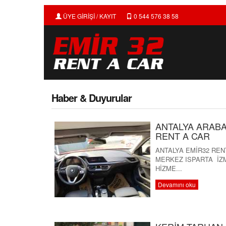
ÜYE GİRİŞİ / KAYIT
0 544 576 38 58
Haber & Duyurular
ANTALYA ARABA
RENT A CAR
ANTALYA EMİR32 REN
MERKEZ ISPARTA İZ
HİZME...
Devamını oku