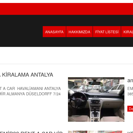
ANASAYFA
HAKKIMIZDA
FİYAT LİSTESİ
KIRA
 KİRALAMA ANTALYA
an
T A CAR HAVALİAMANI ANTALYA
EM
MİR ALMANYA DÜSELDORFF 7/24
385
De