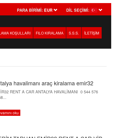
PARA BİRİMİ:
EUR
DİL SEÇİMİ:
LAMA KOŞULLARI
FILO KIRALAMA
S.S.S.
İLETİŞİM
talya havalimanı araç kiralama emir32
İR32 RENT A CAR ANTALYA HAVALİMANI 0 544 576
8...
vamını oku