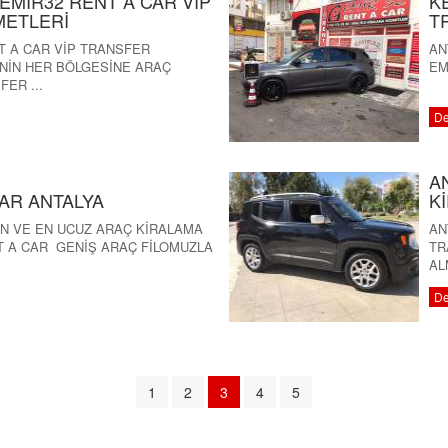
EMİR32 RENT A CAR VİP
K
METLERİ
T
T A CAR VİP TRANSFER
AN
NİN HER BÖLGESİNE ARAÇ
EM
ER ...
De
A
AR ANTALYA
K
UN VE EN UCUZ ARAÇ KİRALAMA
AN
T A CAR GENİŞ ARAÇ FİLOMUZLA
TR
AL
De
1
2
3
4
5