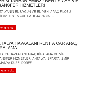
ERİM TARHAN EMİR32 RENT A CAR VİP
RANSFER HİZMETLERİ
TALYANIN EN UYGUN VE EN YENİ ARAÇ FİLOSU
İR32 RENT A CAR DA 05445763858...
vamını oku
NTALYA HAVAALANI RENT A CAR ARAÇ
İRALAMA
TALYA HAVAALANI ARAÇ KİRALAMA VE VİP
ANSFER HİZMETLERİ ANTALYA ISPARTA İZMİR
MANYA DÜSELDORFF ...
vamını oku