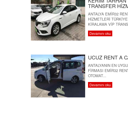
KERİM TARHAN 
TRANSFER HİZ
ANTALYA EMİR32 REN
HİZMETLERİ TÜRKİYE
KİRALAMA VİP TRANSF
Devamını oku
UCUZ RENT A C
ANTALYANIN EN UYG
FİRMASI EMİR32 REN
OTOMAT...
Devamını oku