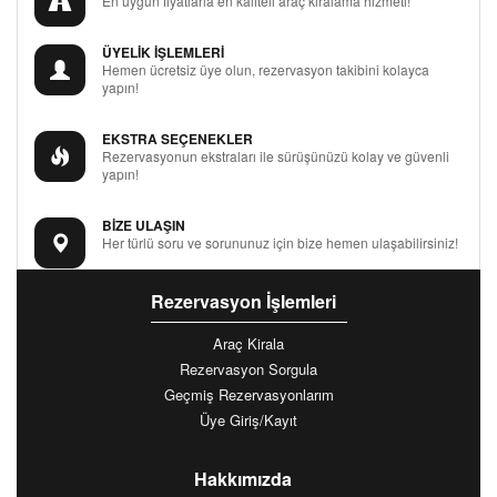
En uygun fiyatlarla en kaliteli araç kiralama hizmeti!
ÜYELİK İŞLEMLERİ
Hemen ücretsiz üye olun, rezervasyon takibini kolayca
yapın!
EKSTRA SEÇENEKLER
Rezervasyonun ekstraları ile sürüşünüzü kolay ve güvenli
yapın!
BİZE ULAŞIN
Her türlü soru ve sorununuz için bize hemen ulaşabilirsiniz!
Rezervasyon İşlemleri
Araç Kirala
Rezervasyon Sorgula
Geçmiş Rezervasyonlarım
Üye Giriş/Kayıt
Hakkımızda